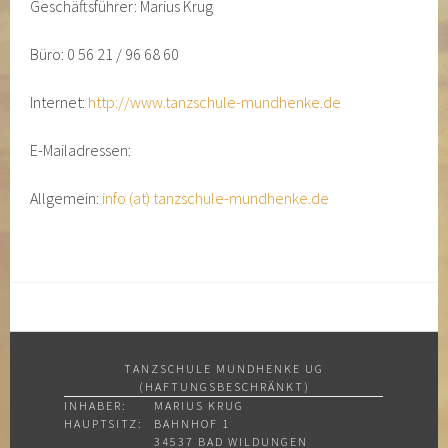
Geschäftsführer: Marius Krug
Büro: 0 56 21 / 96 68 60
Internet:
http://www.tanzschule-mundhenke.de
E-Mailadressen:
Allgemein:
info
(at)
tanzschule-mundhenke.de
TANZSCHULE MUNDHENKE UG
(HAFTUNGSBESCHRÄNKT)
INHABER:
MARIUS KRUG
HAUPTSITZ:
BAHNHOF 1
34537 BAD WILDUNGEN